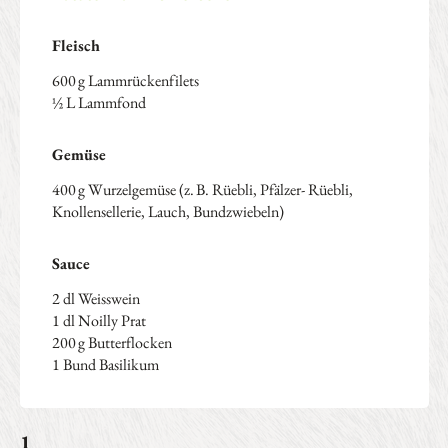
Arbeitsschritte
Fleisch
600 g Lammrückenfilets
½ L Lammfond
Gemüse
400 g Wurzelgemüse (z. B. Rüebli, Pfälzer- Rüebli,
Knollensellerie, Lauch, Bundzwiebeln)
Sauce
2 dl Weisswein
1 dl Noilly Prat
200 g Butterflocken
1 Bund Basilikum
1