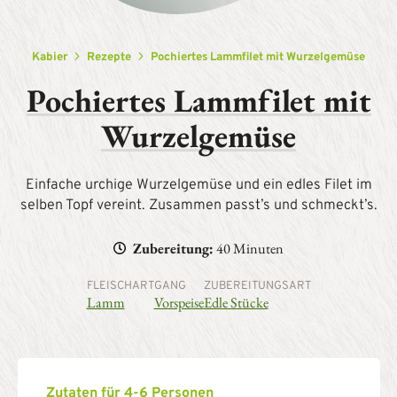
Kabier
Rezepte
Pochiertes Lammfilet mit Wurzelgemüse
Pochiertes Lammfilet mit
Wurzelgemüse
Einfache urchige Wurzelgemüse und ein edles Filet im
selben Topf vereint. Zusammen passt’s und schmeckt’s.
Zubereitung:
40 Minuten
FLEISCHART
GANG
ZUBEREITUNGSART
Lamm
Vorspeise
Edle Stücke
Zutaten für 4-6 Personen