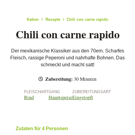
Kabier
Rezepte
Chili con carne rapido
Chili con carne rapido
Der mexikanische Klassiker aus den 70ern. Scharfes
Fleisch, rassige Peperoni und nahrhafte Bohnen. Das
schmeckt und macht satt!
Zubereitung:
30 Minuten
FLEISCHART
GANG
ZUBEREITUNGSART
Rind
Hauptspeise
Eingetopft
Zutaten für 4 Personen
Arbeitsschritte