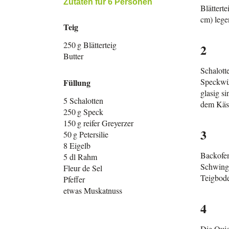
Zutaten für 6 Personen
Blättert
cm) lege
Teig
250 g Blätterteig
2
Butter
Schalott
Speckwür
Füllung
glasig s
5 Schalotten
dem Käse
250 g Speck
150 g reifer Greyerzer
3
50 g Petersilie
8 Eigelb
Backofen
5 dl Rahm
Schwingb
Fleur de Sel
Teigbode
Pfeffer
etwas Muskatnuss
4
Die Quic