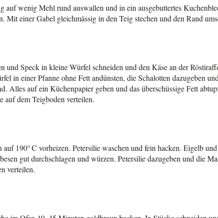
eig auf wenig Mehl rund auswallen und in ein ausgebuttertes Kuchenbl
n. Mit einer Gabel gleichmässig in den Teig stechen und den Rand ums
en und Speck in kleine Würfel schneiden und den Käse an der Röstiraffe
fel in einer Pfanne ohne Fett andünsten, die Schalotten dazugeben und 
ind. Alles auf ein Küchenpapier geben und das überschüssige Fett abt
 auf dem Teigboden verteilen.
 auf 190° C vorheizen. Petersilie waschen und fein hacken. Eigelb u
esen gut durchschlagen und würzen. Petersilie dazugeben und die Ma
n verteilen.
he im Ofen 40–45 Minuten goldbraun backen. In Stücke schneiden und 