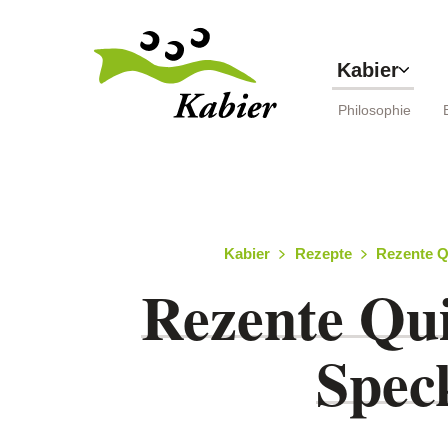
Jump to main content
Kabier
Philosophie
Site information
Kabier
Rezepte
Rezente Q
Rezente Qui
Spec