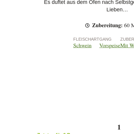
Es duftet aus dem Ofen nach Selbstg
Lieben…
Zubereitung:
60 M
FLEISCHART
GANG
ZUBER
Schwein
Vorspeise
Mit W
Arbeitsschritte
1