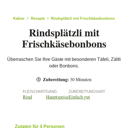
Kabier
Rezepte
Rindsplätzli mit Frischkäsebonbons
Rindsplätzli mit
Frischkäsebonbons
Überraschen Sie Ihre Gäste mit besonderen Täfeli, Zältli
oder Bonbons.
Zubereitung:
30 Minuten
FLEISCHART
GANG
ZUBEREITUNGSART
Rind
Hauptspeise
Einfach gut
Zutaten für 4 Personen